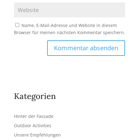
Name, E-Mail-Adresse und Website in diesem
Browser für meinen nächsten Kommentar speichern.
A
l
t
e
r
Kategorien
n
a
t
Hinter der Fassade
i
v
Outdoor Activities
e
Unsere Empfehlungen
: