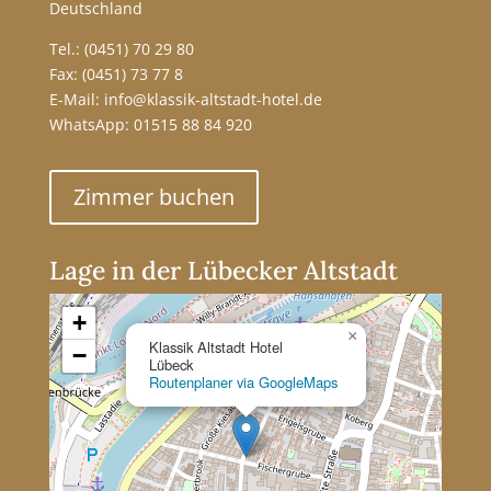
Deutschland
Tel.:
(0451) 70 29 80
Fax: (0451) 73 77 8
E-Mail:
info@klassik-altstadt-hotel.de
WhatsApp:
01515 88 84 920
Zimmer buchen
Lage in der Lübecker Altstadt
+
×
Klassik Altstadt Hotel
−
Lübeck
Routenplaner via GoogleMaps