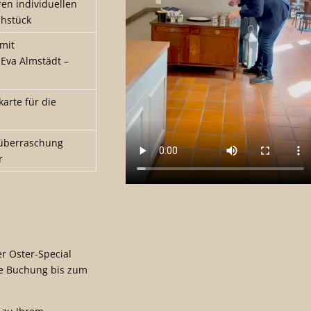
ren individuellen
ühstück
 mit
 Eva Almstädt –
arte für die
n
rüberraschung
r
er Oster-Special
ige Buchung bis zum