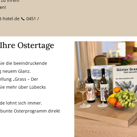
l zu Ihrem
en!
-hotel.de 📞 0451 /
 Ihre Ostertage
ie die beeindruckende
ig neuem Glanz.
llung „Grass – Der
Sie mehr über Lübecks
e lohnt sich immer.
s bunte Osterprogramm direkt