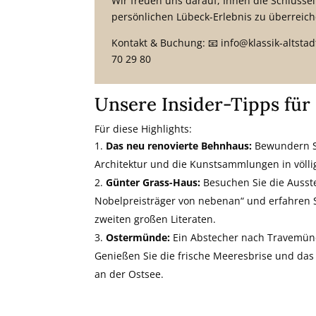
Wir freuen uns darauf, Ihnen die Schlüsse
persönlichen Lübeck-Erlebnis zu überreich
Kontakt & Buchung: 📧 info@klassik-altstadt
70 29 80
Unsere Insider-Tipps für
Für diese Highlights:
Das neu renovierte Behnhaus:
Bewundern S
Architektur und die Kunstsammlungen in völl
Günter Grass-Haus:
Besuchen Sie die Ausste
Nobelpreisträger von nebenan“ und erfahren 
zweiten großen Literaten.
Ostermünde:
Ein Abstecher nach Travemünd
Genießen Sie die frische Meeresbrise und da
an der Ostsee.