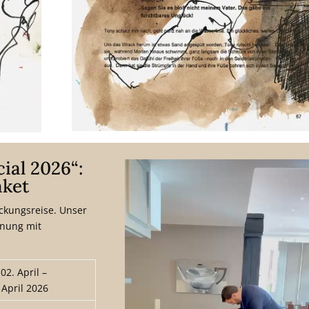
ial 2026“:
aket
eckungsreise. Unser
nnung mit
2. April –
 April 2026