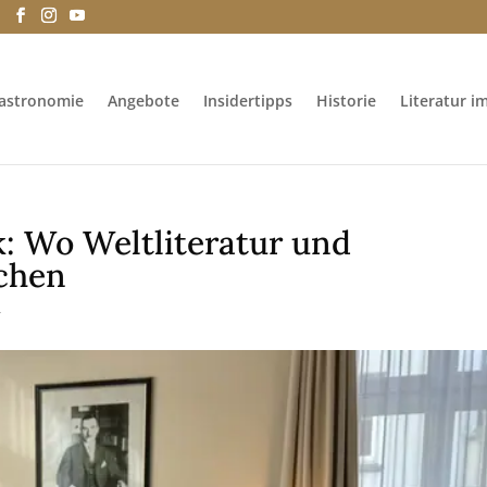
e
astronomie
Angebote
Insidertipps
Historie
Literatur i
: Wo Weltliteratur und
chen
r