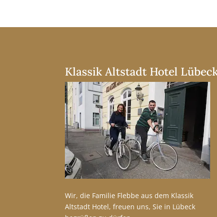
r
n
a
t
i
v
e
Klassik Altstadt Hotel Lübec
:
Wir, die Familie Flebbe aus dem Klassik
Altstadt Hotel, freuen uns, Sie in Lübeck