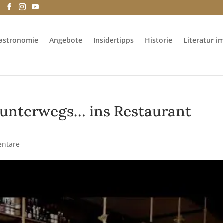
e
astronomie
Angebote
Insidertipps
Historie
Literatur i
l unterwegs… ins Restaurant
ntare