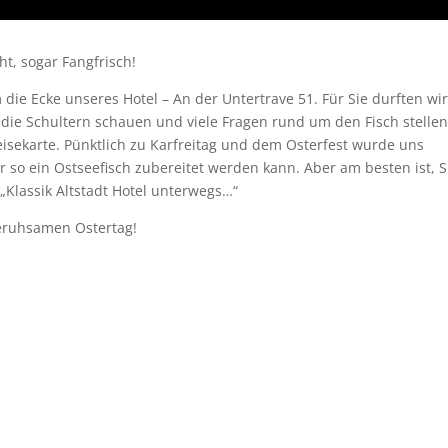
ht, sogar Fangfrisch!
die Ecke unseres Hotel – An der Untertrave 51. Für Sie durften wi
ie Schultern schauen und viele Fragen rund um den Fisch stellen
isekarte. Pünktlich zu Karfreitag und dem Osterfest wurde uns
r so ein Ostseefisch zubereitet werden kann. Aber am besten ist, S
„Klassik Altstadt Hotel unterwegs…“
eruhsamen Ostertag!