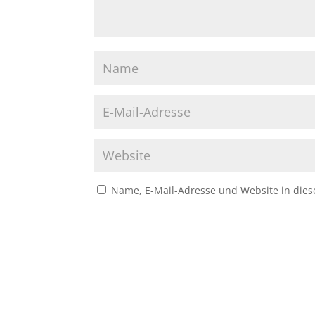
Name, E-Mail-Adresse und Website in die
A
l
t
e