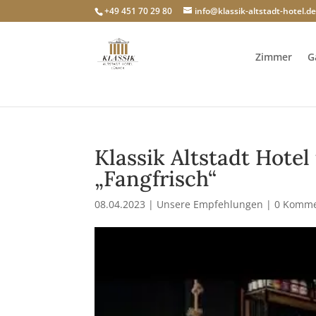
+49 451 70 29 80
info@klassik-altstadt-hotel.d
Zimmer
G
Klassik Altstadt Hote
„Fangfrisch“
08.04.2023
|
Unsere Empfehlungen
|
0 Komme