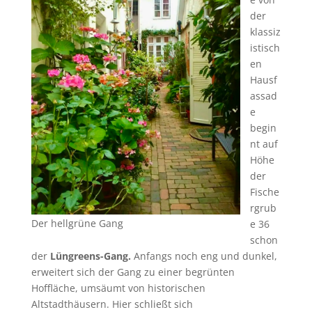
der
klassiz
istisch
en
Hausf
assad
e
begin
nt auf
Höhe
der
Fische
rgrub
Der hellgrüne Gang
e 36
schon
der
Lüngreens-Gang.
Anfangs noch eng und dunkel,
erweitert sich der Gang zu einer begrünten
Hoffläche, umsäumt von historischen
Altstadthäusern. Hier schließt sich