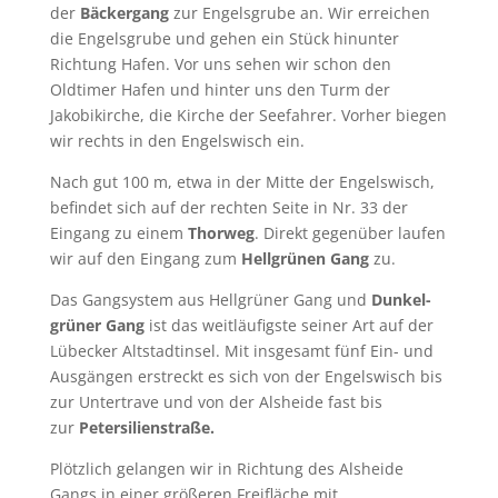
der
Bäckergang
zur Engelsgrube an. Wir erreichen
die Engelsgrube und gehen ein Stück hinunter
Richtung Hafen. Vor uns sehen wir schon den
Oldtimer Hafen und hinter uns den Turm der
Jakobikirche, die Kirche der Seefahrer. Vorher biegen
wir rechts in den Engelswisch ein.
Nach gut 100 m, etwa in der Mitte der Engels­wisch,
befindet sich auf der rechten Seite in Nr. 33 der
Eingang zu einem
Thorweg
. Direkt gegenüber laufen
wir auf den Eingang zum
Hell­grünen Gang
zu.
Das Gang­system aus Hell­grüner Gang und
Dunkel­
grüner Gang
ist das weit­läufigste seiner Art auf der
Lübecker Altstadt­insel. Mit insgesamt fünf Ein- und
Aus­gängen erstreckt es sich von der Engels­wisch bis
zur Unter­trave und von der Als­heide fast bis
zur
Peter­silien­straße.
Plötzlich gelangen wir in Richtung des Alsheide
Gangs in einer größeren Freifläche mit