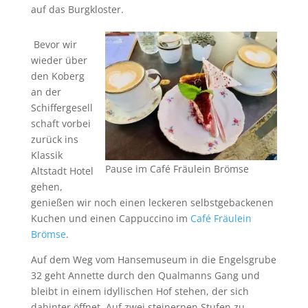
auf das Burgkloster.
Bevor wir
wieder über
den Koberg
an der
Schiffergesell
schaft vorbei
zurück ins
Klassik
Pause im Café Fräulein Brömse
Altstadt Hotel
gehen,
genießen wir noch einen leckeren selbstgebackenen
Kuchen und einen Cappuccino im
Café Fräulein
Brömse
.
Auf dem Weg vom Hansemuseum in die Engelsgrube
32 geht Annette durch den Qualmanns Gang und
bleibt in einem idyllischen Hof stehen, der sich
dahinter öffnet. Auf zwei steinernen Stufen zu