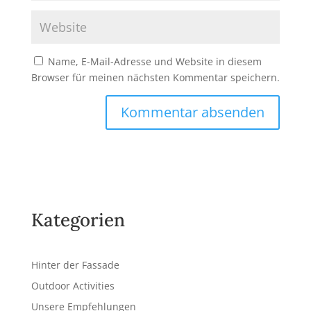
Name, E-Mail-Adresse und Website in diesem
Browser für meinen nächsten Kommentar speichern.
A
l
t
e
r
Kategorien
n
a
t
Hinter der Fassade
i
v
Outdoor Activities
e
Unsere Empfehlungen