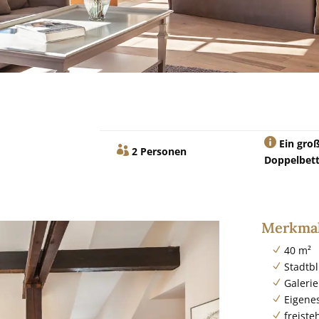

Ein gro

2 Personen
Doppelbet
Merkma
40 m²
N
Stadtbl
N
Galerie
N
Eigene
N
freist
N