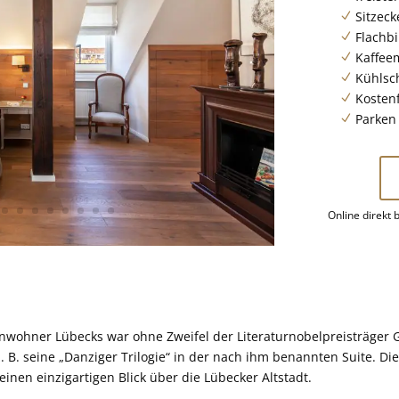
Sitzeck
N
Flachbi
N
Kaffee
N
Kühlsc
N
Kosten
N
Parken 
N
Online direkt 
ohner Lübecks war ohne Zweifel der Literaturnobelpreisträger Gün
 B. seine „Danziger Trilogie“ in der nach ihm benannten Suite. Di
einen einzigartigen Blick über die Lübecker Altstadt.