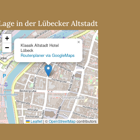
Lage in der Lübecker Altstadt
+
×
Klassik Altstadt Hotel
−
Lübeck
Routenplaner via GoogleMaps
Leaflet
|
©
OpenStreetMap
contributors