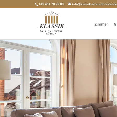
+49 451 70 29 80
info@klassik-altstadt-hotel.d
Zimmer
G