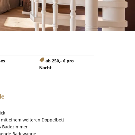

ßes
ab 250,- € pro
t
Nacht
le
ick
 mit einem weiteren Doppelbett
s Badezimmer
ehende Badewanne